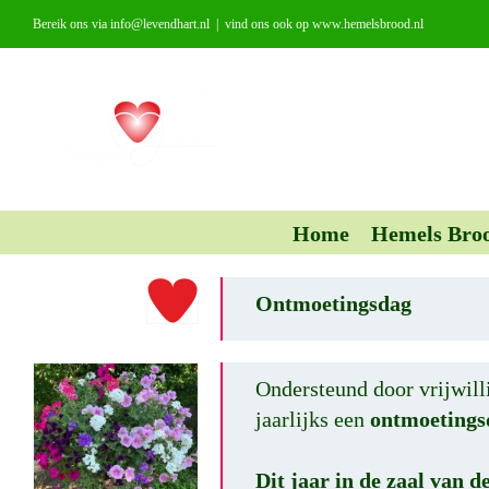
Ga
Bereik ons via info@levendhart.nl
|
vind ons ook op www.hemelsbrood.nl
naar
inhoud
Home
Hemels Bro
Ontmoetingsdag
Ondersteund door vrijwill
jaarlijks een
ontmoetings
Dit jaar in de zaal van