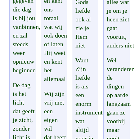
gegeven
en kent
Gods
alles wat
die dag
ons
liefde
je om je
is bij jou
totaal
ook al
heen ziet
vanbinnen,
wat wij
zie je
gaat
en zal
ook doen
Hem
vooruit,
steeds
of laten
niet
anders niet
weer
Hij weet
Want
Wel
opnieuw
en kent
Zijn
veranderen
beginnen
het
liefde
de
allemaal
De dag
is als
dingen
is het
Wij zijn
een
op aarde
licht
vrij met
enorm
langzaam
dat geeft
een
instrument
gaan ze
je zicht,
eigen
wat
voorbij
zonder
wil
altijd
maar
licht is
dat heeft
voor je
nooit