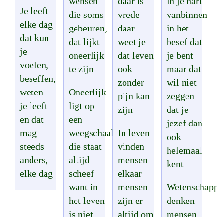
wensen
daar is
in je hart
Je leeft
die soms
vrede
vanbinnen
elke dag
gebeuren,
daar
in het
dat kun
dat lijkt
weet je
besef dat
je
oneerlijk
dat leven
je bent
voelen,
te zijn
ook
maar dat
beseffen,
zonder
wil niet
weten
Oneerlijk
pijn kan
zeggen
je leeft
ligt op
zijn
dat je
en dat
een
jezef dan
mag
weegschaal
In leven
ook
steeds
die staat
vinden
helemaal
anders,
altijd
mensen
kent
elke dag
scheef
elkaar
want in
mensen
Wetenschapp
het leven
zijn er
denken
is niet
altijd om
mensen