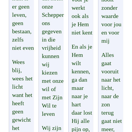
er geen
onze
werkt
zonder
leven,
Schepper
ook als
waarde
geen
ons
je Hem
voor jou
bestaan,
gegeven
niet kent
en voor
zelfs
in die
mij
En als je
niet even
vrijheid
Hem
Alles
kunnen
Wees
wilt
gaat
wij
blij,
kennen,
vooruit
kiezen
wees het
ga dan
naar het
met onze
licht
maar
licht,
wil of
want het
naar je
naar de
met Zijn
heeft
hart
zon
Wil te
geen
daar lost
terug
leven
gewicht
Hij alle
gaat niet
het
Wij zijn
pijn op,
meer,