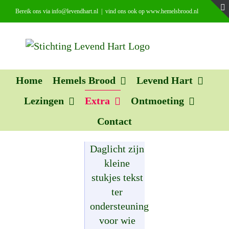
Ga
Bereik ons via info@levendhart.nl
|
vind ons ook op www.hemelsbrood.nl
naar
inhoud
Home
Hemels Brood
Levend Hart
Lezingen
Extra
Ontmoeting
Contact
Daglicht zijn
kleine
stukjes tekst
ter
ondersteuning
voor wie