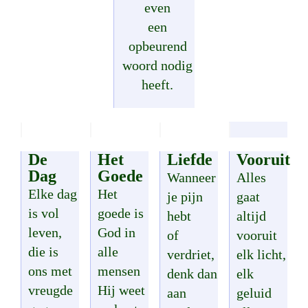
even
een
opbeurend
woord nodig
heeft.
De
Het
Liefde
Vooruit
Dag
Goede
Wanneer
Alles
Elke dag
Het
je pijn
gaat
is vol
goede is
hebt
altijd
leven,
God in
of
vooruit
die is
alle
verdriet,
elk licht,
ons met
mensen
denk dan
elk
vreugde
Hij weet
aan
geluid