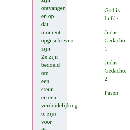
ontvangen
God is
en op
liefde
dat
moment
Judas
opgeschreven
Gedachte
zijn.
1
Ze zijn
Judas
bedoeld
Gedachte
om
2
een
steun
Pasen
en een
verduidelijking
te zijn
voor
de