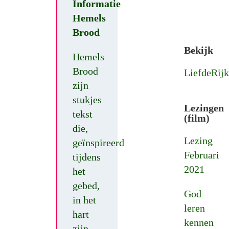
Informatie
Hemels
Brood
Bekijk
Hemels
Brood
LiefdeRijk
zijn
stukjes
Lezingen
tekst
(film)
die,
Lezing
geïnspireerd
Februari
tijdens
2021
het
gebed,
God
in het
leren
hart
kennen
zijn