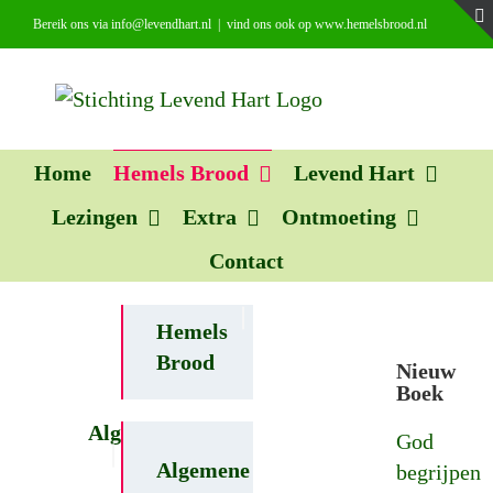
Ga
Bereik ons via info@levendhart.nl
|
vind ons ook op www.hemelsbrood.nl
naar
inhoud
Home
Hemels Brood
Levend Hart
Lezingen
Extra
Ontmoeting
Contact
Hemels
Brood
Nieuw
Boek
Algemeen
God
Algemene
begrijpen