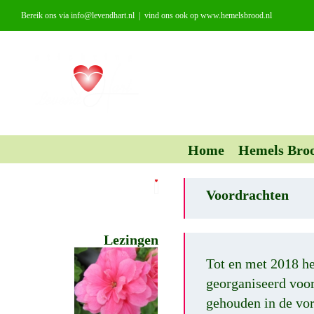
Ga
Bereik ons via info@levendhart.nl
|
vind ons ook op www.hemelsbrood.nl
naar
inhoud
Home
Hemels Bro
Voordrachten
Lezingen
Tot en met 2018 h
georganiseerd voo
gehouden in de vo