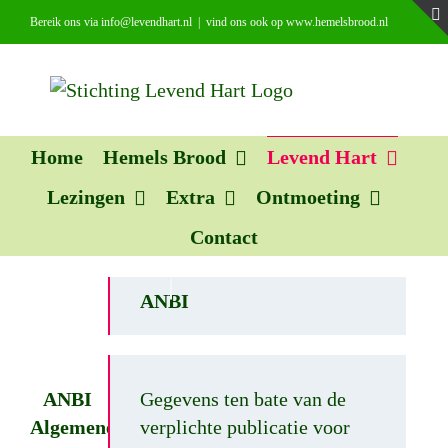
Ga
Bereik ons via info@levendhart.nl
|
vind ons ook op www.hemelsbrood.nl
naar
inhoud
Home
Hemels Brood
Levend Hart
Lezingen
Extra
Ontmoeting
Contact
ANBI
ANBI
Gegevens ten bate van de
Algemene
verplichte publicatie voor