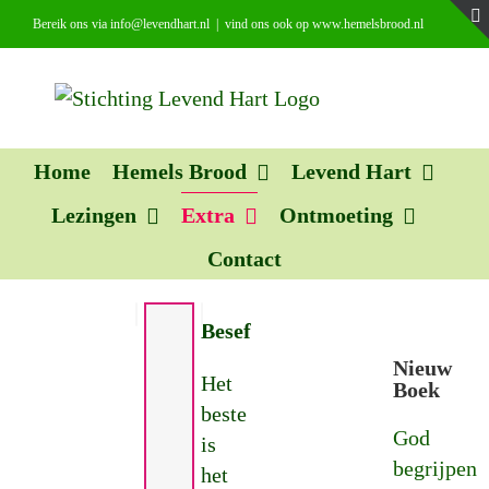
Ga
Bereik ons via info@levendhart.nl
|
vind ons ook op www.hemelsbrood.nl
naar
inhoud
Home
Hemels Brood
Levend Hart
Lezingen
Extra
Ontmoeting
Contact
Besef
Nieuw
Het
Boek
beste
God
is
begrijpen
het