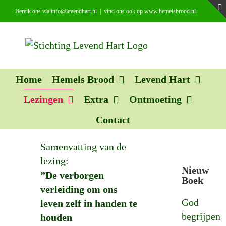
Ga
Bereik ons via info@levendhart.nl
|
vind ons ook op www.hemelsbrood.nl
naar
inhoud
Home
Hemels Brood
Levend Hart
Lezingen
Extra
Ontmoeting
Contact
Samenvatting van de
lezing:
Nieuw
”De verborgen
Boek
verleiding om ons
God
leven zelf in handen te
begrijpen
houden